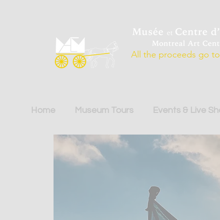
All the proceeds go to 
Home
Museum Tours
Events & Live S