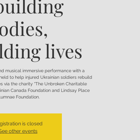
uilding
odies,
lding lives
 and musical immersive performance with a
held to help injured Ukrainian soldiers rebuild
ves via the charity “The Unbroken Charitable
ainian Canada Foundation and Lindsay Place
lumnae Foundation.
gistration is closed
See other events