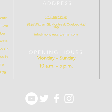
ADDRESS
(514) 667-2270
rofit
1844 William St, Montreal, Quebec H3J
e have
1R5
mber
info@montrealartcenter.com
ivate
 Co-Op
OPENING HOURS
ed in
Monday – Sunday
n a
10 a.m. – 5 p.m.
 1879