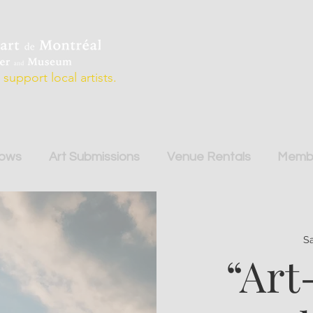
support local artists.
hows
Art Submissions
Venue Rentals
Membe
Sa
“Art