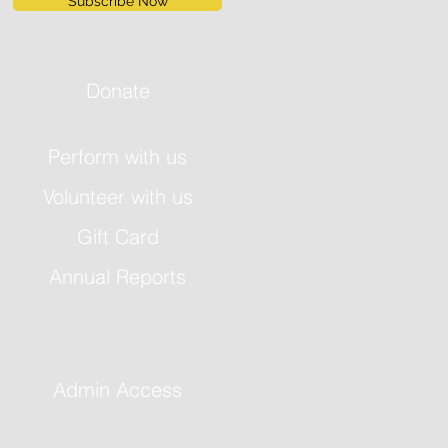
Subscribe Now
Donate
Perform with us
Volunteer with us
Gift Card
Annual Reports
Admin Access