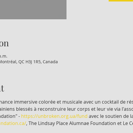
on
p.m.
Montréal, QC H3J 1R5, Canada
t
rmance immersive colorée et musicale avec un cocktail de ré
iniens blessés à reconstruire leur corps et leur vie via l'asso
ation" - 
https://unbroken.org.ua/fund
 avec le soutien de 
ndation.ca/
, The Lindsay Place Alumnae Foundation et Le C