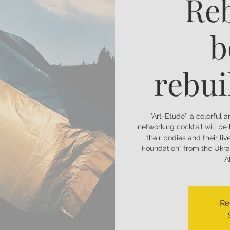
Reb
b
rebui
"Art-Etude", a colorful
networking cocktail will be 
their bodies and their li
Foundation” from the Ukr
A
Re