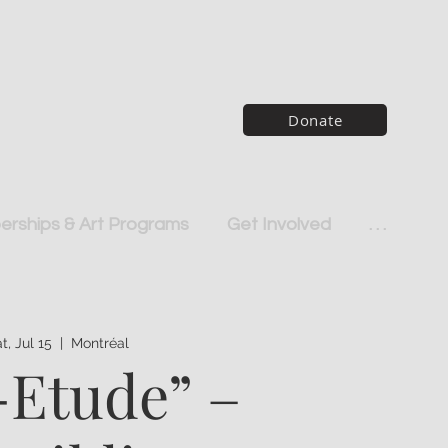
Donate
rships & Art Programs
Get Involved
. . .
t, Jul 15
  |  
Montréal
-Etude” –