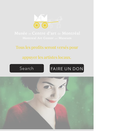
Tous les profits seront versés pour
appuyer les artistes locaux.
FAIRE UN DON
Search