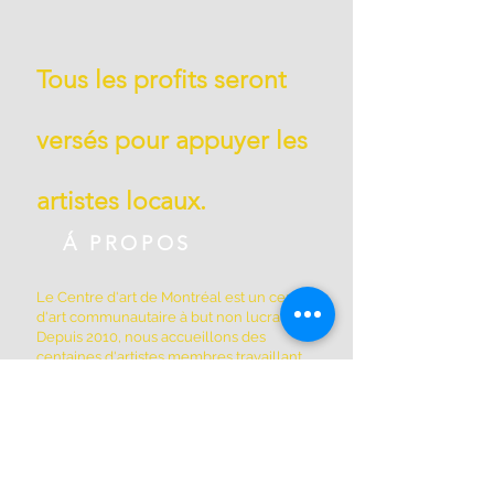
Tous les profits seront
versés pour appuyer les
artistes locaux.
Á PROPOS
Le Centre d'art de Montréal est un centre
d'art communautaire à but non lucratif.
Depuis 2010, nous accueillons des
centaines d'artistes membres travaillant
dans plus de 50 studios ouverts et privés,
ainsi que d'autres espaces partagés par
les membres de la coopérative. Nous
sommes situés à Griffintown au 1844, rue
William, dans un édifice patrimonial
historique construit en 1879.