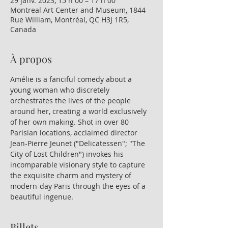
29 janv. 2023, 15 h 00 – 17 h 00
Montreal Art Center and Museum, 1844
Rue William, Montréal, QC H3J 1R5,
Canada
À propos
Amélie is a fanciful comedy about a 
young woman who discretely 
orchestrates the lives of the people 
around her, creating a world exclusively 
of her own making. Shot in over 80 
Parisian locations, acclaimed director 
Jean-Pierre Jeunet ("Delicatessen"; "The 
City of Lost Children") invokes his 
incomparable visionary style to capture 
the exquisite charm and mystery of 
modern-day Paris through the eyes of a 
beautiful ingenue.
Billets