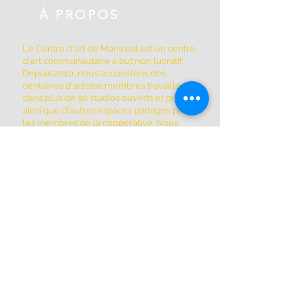
Á PROPOS
Le Centre d'art de Montréal est un centre
d'art communautaire à but non lucratif.
Depuis 2010, nous accueillons des
centaines d'artistes membres travaillant
dans plus de 50 studios ouverts et privés,
ainsi que d'autres espaces partagés par
les membres de la coopérative. Nous
sommes situés à Griffintown au 1844, rue
William, dans un édifice patrimonial
historique construit en 1879.
ADRESSE
(514) 667-2270
1844, rue William, Montréal, Québec
H3J 1R5
www.montrealartcenter.com