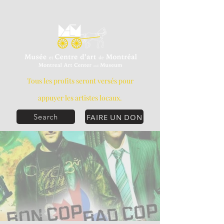
Tous les profits seront versés pour
appuyer les artistes locaux.
FAIRE UN DON
Search