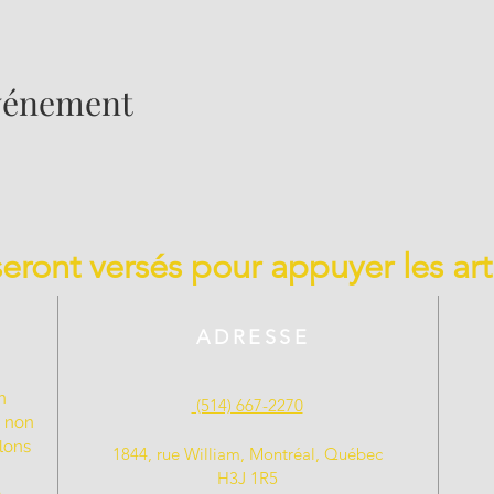
événement
 seront versés pour appuyer les art
ADRESSE
n
(514) 667-2270
t non
llons
1844, rue William, Montréal, Québec
H3J 1R5