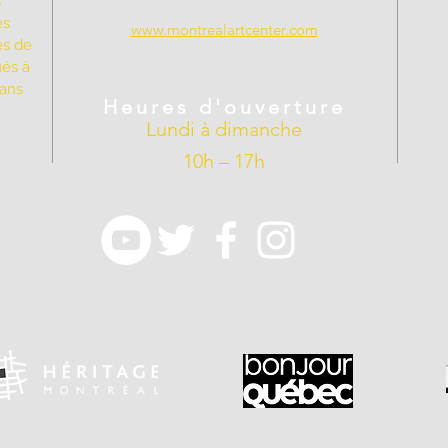
s
es
www.montrealartcenter.com
es de
ués à
dans
Heures d'ouverture
Lundi à dimanche
10h – 17h