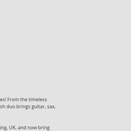
nes! From the timeless 
h duo brings guitar, sax, 
ing, UK, and now bring 