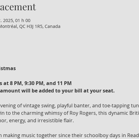
lacement
. 2025, 01 h 00
Montréal, QC H3J 1R5, Canada
istmas
s at 8 PM, 9:30 PM, and 11 PM
amount will be added to your bill at your seat. 
 evening of vintage swing, playful banter, and toe-tapping tu
n to the charming whimsy of Roy Rogers, this dynamic Britis
r, energy, and irresistible flair.
 making music together since their schoolboy days in Read