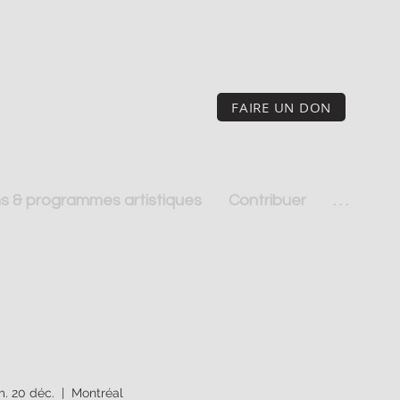
FAIRE UN DON
s & programmes artistiques
Contribuer
. . .
. 20 déc.
  |  
Montréal