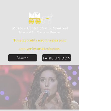
Tous les profits seront versés pour
appuyer les artistes locaux.
FAIRE UN DON
Search