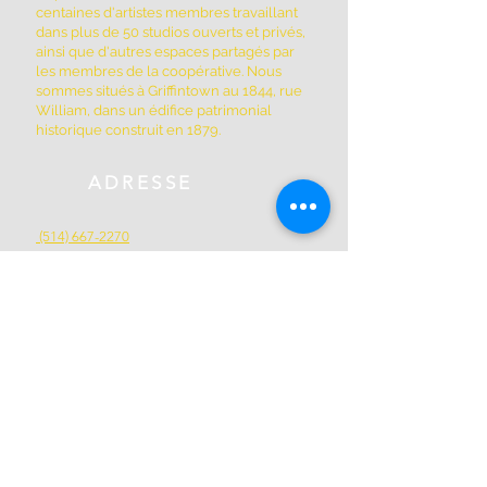
centaines d'artistes membres travaillant
dans plus de 50 studios ouverts et privés,
ainsi que d'autres espaces partagés par
les membres de la coopérative. Nous
sommes situés à Griffintown au 1844, rue
William, dans un édifice patrimonial
historique construit en 1879.
ADRESSE
(514) 667-2270
1844, rue William, Montréal, Québec
H3J 1R5
www.montrealartcenter.com
Heures d'ouverture
Lundi à dimanche
10h – 17h