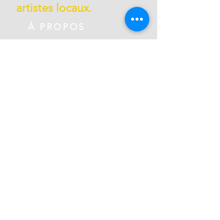
artistes locaux.
Á PROPOS
Le Centre d'art de Montréal est un centre
d'art communautaire à but non lucratif.
Depuis 2010, nous accueillons des
centaines d'artistes membres travaillant
dans plus de 50 studios ouverts et privés,
ainsi que d'autres espaces partagés par
les membres de la coopérative. Nous
sommes situés à Griffintown au 1844, rue
William, dans un édifice patrimonial
historique construit en 1879.
ADRESSE
(514) 667-2270
1844, rue William, Montréal, Québec
H3J 1R5