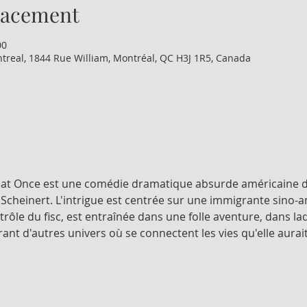
lacement
00
treal, 1844 Rue William, Montréal, QC H3J 1R5, Canada
 at Once est une comédie dramatique absurde américaine de 
Scheinert. L'intrigue est centrée sur une immigrante sino-am
ontrôle du fisc, est entraînée dans une folle aventure, dans laq
nt d'autres univers où se connectent les vies qu'elle aurai