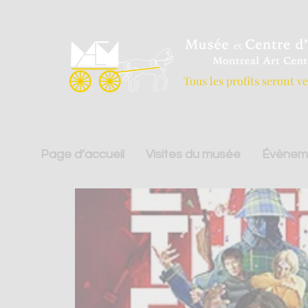
Tous les profits seront v
Page d’accueil
Visites du musée
Évènem