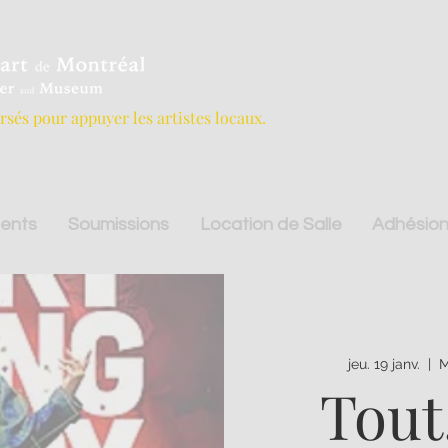
ersés pour appuyer les artistes locaux.
ents
Soumissions
Location de Salle
Adhésion
jeu. 19 janv.
  |  
M
Tout