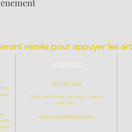
événement
 seront versés pour appuyer les art
ADRESSE
n
(514) 667-2270
t non
llons
1844, rue William, Montréal, Québec
H3J 1R5
s
es
www.montrealartcenter.com
es de
ués à