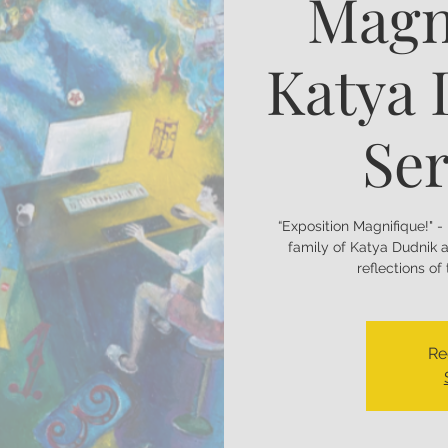
Magn
Katya 
Ser
“Exposition Magnifique!" -
family of Katya Dudnik a
reflections of
Re