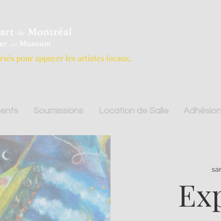
ersés pour appuyer les artistes locaux.
ents
Soumissions
Location de Salle
Adhésion
sa
Exp