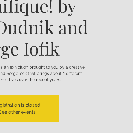
ifique! by
Dudnik and
ge Iofik
 is an exhibition brought to you by a creative
nd Serge Iofik that brings about 2 different
 their lives over the recent years.
gistration is closed
See other events