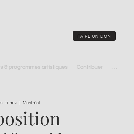
FAIRE UN DON
s & programmes artistiques
Contribuer
. . .
m. 11 nov.
  |  
Montréal
osition