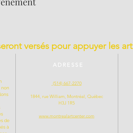
événement
 seront versés pour appuyer les art
ADRESSE
n
(514) 667-2270
t non
llons
1844, rue William, Montréal, Québec
H3J 1R5
s
es
www.montrealartcenter.com
es de
ués à