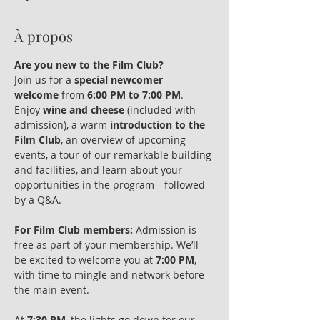
À propos
Are you new to the Film Club?
Join us for a 
special newcomer 
welcome
 from 
6:00 PM to 7:00 PM
. 
Enjoy 
wine and cheese
 (included with 
admission), a warm 
introduction to the 
Film Club
, an overview of upcoming 
events, a tour of our remarkable building 
and facilities, and learn about your 
opportunities in the program—followed 
by a Q&A.
For Film Club members:
 Admission is 
free as part of your membership. We’ll 
be excited to welcome you at 
7:00 PM
, 
with time to mingle and network before 
the main event.
At 
7:30 PM
, the lights go down for our 