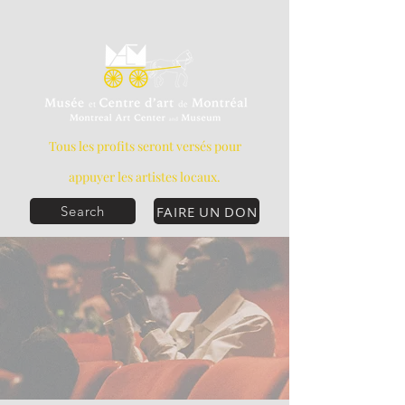
Tous les profits seront versés pour
appuyer les artistes locaux.
FAIRE UN DON
Search