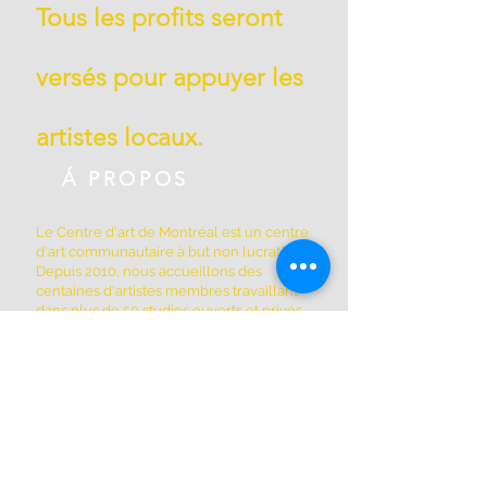
Tous les profits seront
versés pour appuyer les
artistes locaux.
Á PROPOS
Le Centre d'art de Montréal est un centre
d'art communautaire à but non lucratif.
Depuis 2010, nous accueillons des
centaines d'artistes membres travaillant
dans plus de 50 studios ouverts et privés,
ainsi que d'autres espaces partagés par
les membres de la coopérative. Nous
sommes situés à Griffintown au 1844, rue
William, dans un édifice patrimonial
historique construit en 1879.
ADRESSE