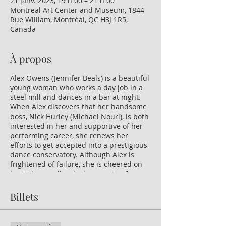
21 janv. 2023, 19 h 00 – 21 h 00
Montreal Art Center and Museum, 1844
Rue William, Montréal, QC H3J 1R5,
Canada
À propos
Alex Owens (Jennifer Beals) is a beautiful
young woman who works a day job in a
steel mill and dances in a bar at night.
When Alex discovers that her handsome
boss, Nick Hurley (Michael Nouri), is both
interested in her and supportive of her
performing career, she renews her
efforts to get accepted into a prestigious
dance conservatory. Although Alex is
frightened of failure, she is cheered on
by Nick, as well as by her mentor, former
ballet performer Hanna Long (Lilia Skala).
Billets