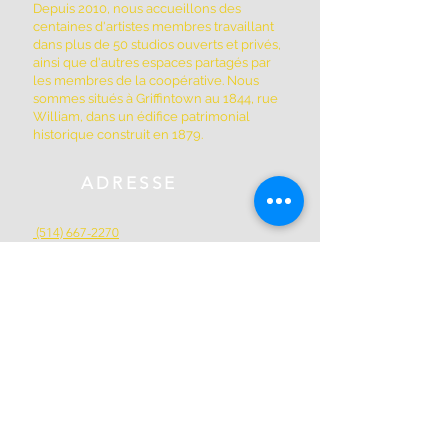
Depuis 2010, nous accueillons des
centaines d'artistes membres travaillant
dans plus de 50 studios ouverts et privés,
ainsi que d'autres espaces partagés par
les membres de la coopérative. Nous
sommes situés à Griffintown au 1844, rue
William, dans un édifice patrimonial
historique construit en 1879.
ADRESSE
(514) 667-2270
1844, rue William, Montréal, Québec
H3J 1R5
www.montrealartcenter.com
Heures d'ouverture
Lundi à dimanche