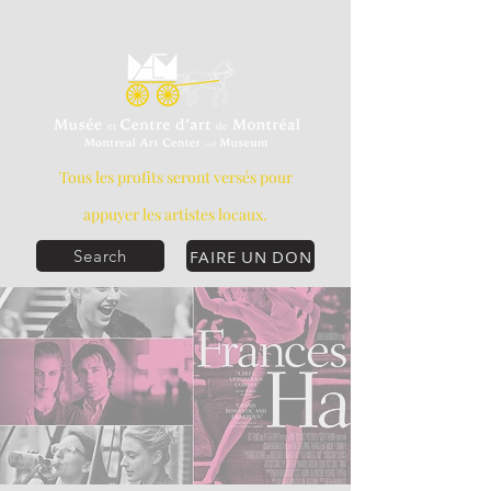
Tous les profits seront versés pour
appuyer les artistes locaux.
FAIRE UN DON
Search