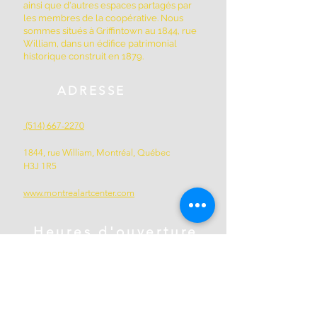
ainsi que d'autres espaces partagés par
les membres de la coopérative. Nous
sommes situés à Griffintown au 1844, rue
William, dans un édifice patrimonial
historique construit en 1879.
ADRESSE
(514) 667-2270
1844, rue William, Montréal, Québec
H3J 1R5
www.montrealartcenter.com
Heures d'ouverture
Lundi à dimanche
10h – 17h