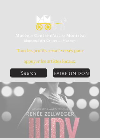
Tous les profits seront versés pour
appuyer les artistes locaux.
FAIRE UN DON
Search