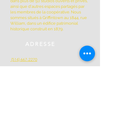
dans plus de 50 studios ouverts et privés,
ainsi que d'autres espaces partagés par
les membres de la coopérative. Nous
sommes situés à Griffintown au 1844, rue
William, dans un édifice patrimonial
historique construit en 1879.
ADRESSE
(514) 667-2270
1844, rue William, Montréal, Québec
H3J 1R5
www.montrealartcenter.com
Heures d'ouverture
Lundi à dimanche
10h – 17h