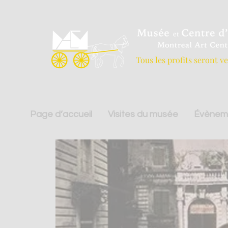
Tous les profits seront v
Page d’accueil
Visites du musée
Évènem