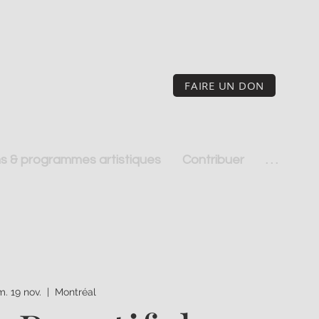
FAIRE UN DON
s & programmes artistiques
Contribuer
. . .
. 19 nov.
  |  
Montréal