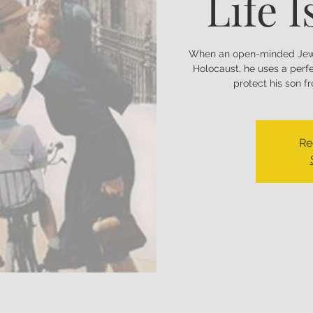
Life I
When an open-minded Jewis
Holocaust, he uses a perfe
protect his son 
Re