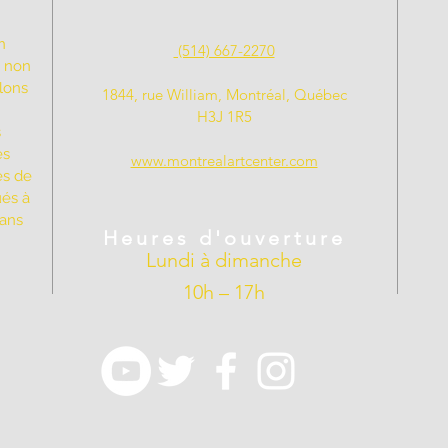
n
(514) 667-2270
t non
llons
1844, rue William, Montréal, Québec
H3J 1R5
s
es
www.montrealartcenter.com
es de
ués à
dans
Heures d'ouverture
Lundi à dimanche
10h – 17h