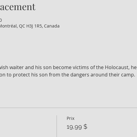
lacement
0
Montréal, QC H3J 1R5, Canada
h waiter and his son become victims of the Holocaust, he 
ion to protect his son from the dangers around their camp.
Prix
19,99 $