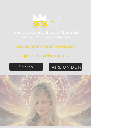
Tous les profits seront versés pour
appuyer les artistes locaux.
FAIRE UN DON
Search