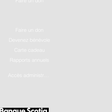
Faire un don
Faire un don
Devenez bénévole
Carte cadeau
Rapports annuels
Accès administrateur