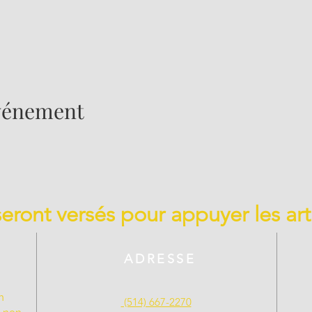
événement
 seront versés pour appuyer les art
ADRESSE
n
(514) 667-2270