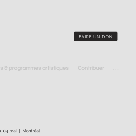
FAIRE UN DON
s & programmes artistiques
Contribuer
. . .
u. 04 mai
  |  
Montréal