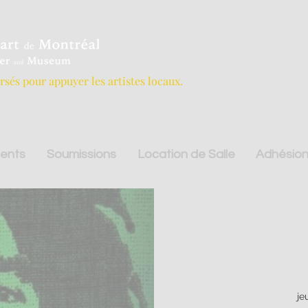
ersés pour appuyer les artistes locaux.
ents
Soumissions
Location de Salle
Adhésion
je