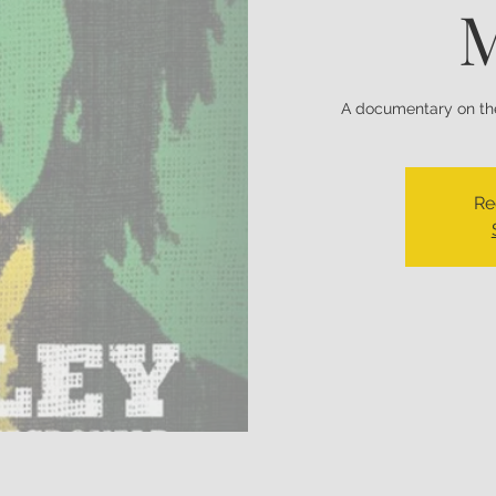
M
A documentary on the
Re