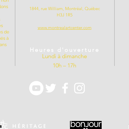
t non
llons
1844, rue William, Montréal, Québec
H3J 1R5
s
es
www.montrealartcenter.com
es de
ués à
dans
Heures d'ouverture
Lundi à dimanche
10h – 17h