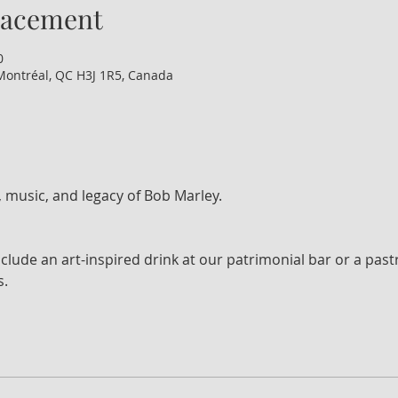
lacement
0
Montréal, QC H3J 1R5, Canada
 music, and legacy of Bob Marley.
nclude an art-inspired drink at our patrimonial bar or a past
.  