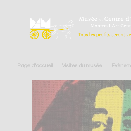
Tous les profits seront v
Page d’accueil
Visites du musée
Évènem