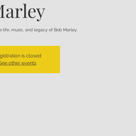
arley
 life, music, and legacy of Bob Marley.
gistration is closed
See other events