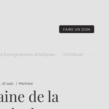
FAIRE UN DON
s & programmes artistiques
Contribuer
. . .
. 16 sept.
  |  
Montréal
ine de la