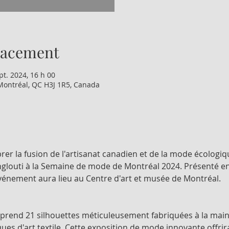
lacement
pt. 2024, 16 h 00
Montréal, QC H3J 1R5, Canada
er la fusion de l'artisanat canadien et de la mode écologiq
Englouti à la Semaine de mode de Montréal 2024. Présenté en
vénement aura lieu au Centre d'art et musée de Montréal.
mprend 21 silhouettes méticuleusement fabriquées à la main
ques d'art textile. Cette exposition de mode innovante offrir