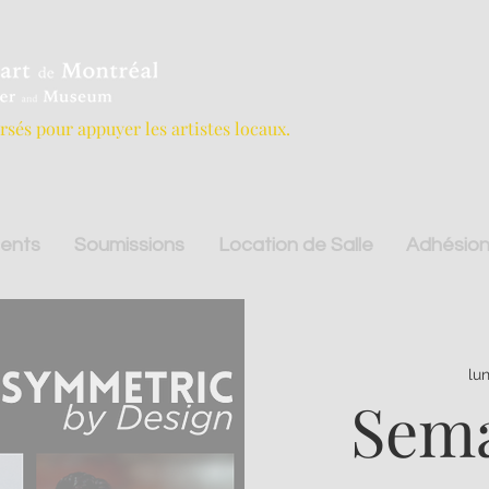
ersés pour appuyer les artistes locaux.
ents
Soumissions
Location de Salle
Adhésion
lun
Sema