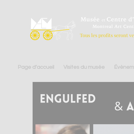
Tous les profits seront v
Page d’accueil
Visites du musée
Évènem