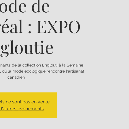
ode de
éal : EXPO
gloutie
nants de la collection Englouti à la Semaine
où la mode écologique rencontre l'artisanat
canadien.
lets ne sont pas en vente
 d'autres événements