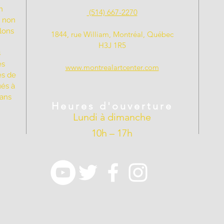
n
(514) 667-2270
t non
llons
1844, rue William, Montréal, Québec
H3J 1R5
s
es
www.montrealartcenter.com
es de
ués à
dans
Heures d'ouverture
Lundi à dimanche
10h – 17h