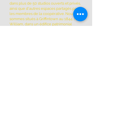
dans plus de 50 studios ouverts et privés,
ainsi que d'autres espaces partagés par
les membres de la coopérative. Nous
sommes situés à Griffintown au 1844, rue
William, dans un édifice patrimonial
historique construit en 1879.
ADRESSE
(514) 667-2270
1844, rue William, Montréal, Québec
H3J 1R5
www.montrealartcenter.com
Heures d'ouverture
Lundi à dimanche
10h – 17h