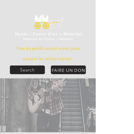
Tous les profits seront versés pour
appuyer les artistes locaux.
FAIRE UN DON
Search