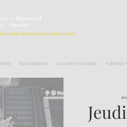
ersés pour appuyer les artistes locaux.
ents
Soumissions
Location de Salle
Adhésion
je
Jeudi