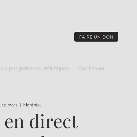
FAIRE UN DON
s & programmes artistiques
Contribuer
. . .
u. 12 mars
  |  
Montréal
 en direct