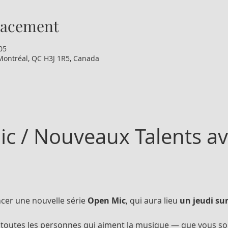
lacement
05
Montréal, QC H3J 1R5, Canada
c / Nouveaux Talents ave
er une nouvelle série 
Open Mic
, qui aura lieu 
un jeudi su
à toutes les personnes qui aiment la musique — que vous so