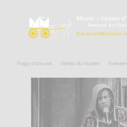
Tous les profits seront v
Page d’accueil
Visites du musée
Évènem