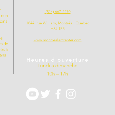
n
(514) 667-2270
t non
llons
1844, rue William, Montréal, Québec
H3J 1R5
s
es
www.montrealartcenter.com
es de
ués à
dans
Heures d'ouverture
Lundi à dimanche
10h – 17h