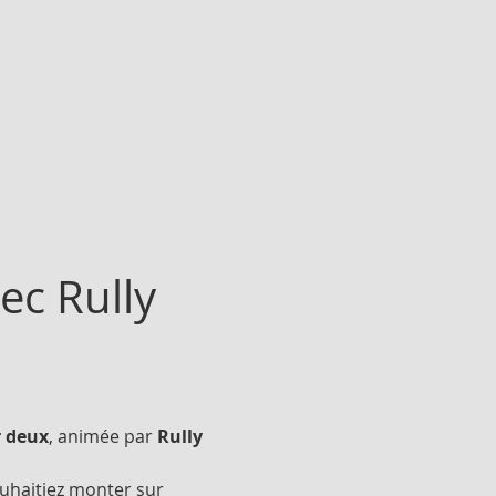
c Rully 
r deux
, animée par 
Rully 
uhaitiez monter sur 