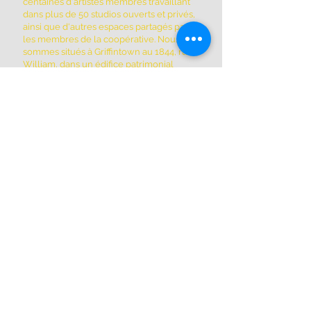
centaines d'artistes membres travaillant
dans plus de 50 studios ouverts et privés,
ainsi que d'autres espaces partagés par
les membres de la coopérative. Nous
sommes situés à Griffintown au 1844, rue
William, dans un édifice patrimonial
historique construit en 1879.
ADRESSE
(514) 667-2270
1844, rue William, Montréal, Québec
H3J 1R5
www.montrealartcenter.com
Heures d'ouverture
Lundi à dimanche
10h – 17h