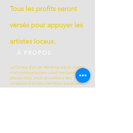
Tous les profits seront
versés pour appuyer les
artistes locaux.
Á PROPOS
Le Centre d'art de Montréal est un centre
d'art communautaire à but non lucratif.
Depuis 2010, nous accueillons des
centaines d'artistes membres travaillant
dans plus de 50 studios ouverts et privés,
ainsi que d'autres espaces partagés par
les membres de la coopérative. Nous
sommes situés à Griffintown au 1844, rue
William, dans un édifice patrimonial
historique construit en 1879.
ADRESSE