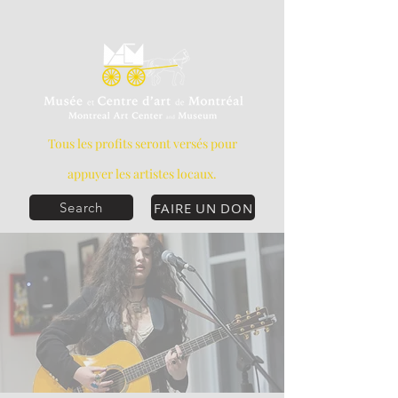
Tous les profits seront versés pour
appuyer les artistes locaux.
FAIRE UN DON
Search