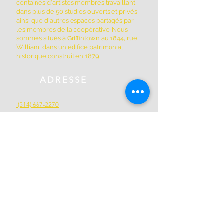
centaines d'artistes membres travaillant
dans plus de 50 studios ouverts et privés,
ainsi que d'autres espaces partagés par
les membres de la coopérative. Nous
sommes situés à Griffintown au 1844, rue
William, dans un édifice patrimonial
historique construit en 1879.
ADRESSE
(514) 667-2270
1844, rue William, Montréal, Québec
H3J 1R5
www.montrealartcenter.com
Heures d'ouverture
Lundi à dimanche
10h – 17h