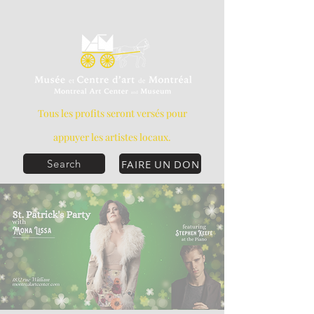
Tous les profits seront versés pour
appuyer les artistes locaux.
FAIRE UN DON
Search