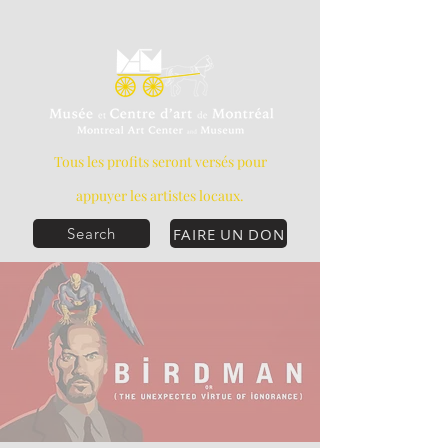
Tous les profits seront versés pour
appuyer les artistes locaux.
FAIRE UN DON
Search