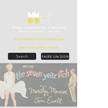
Tous les profits seront versés pour
appuyer les artistes locaux.
FAIRE UN DON
Search