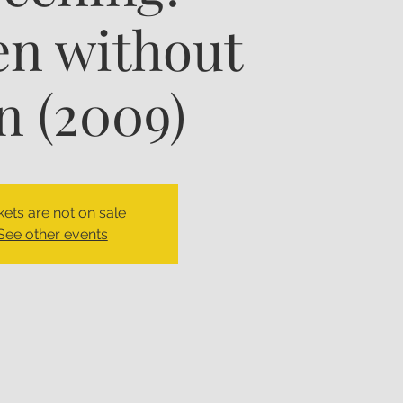
n without
 (2009)
kets are not on sale
See other events