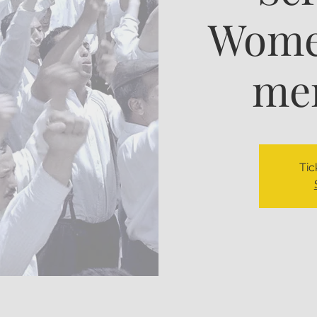
Wome
men
Tic