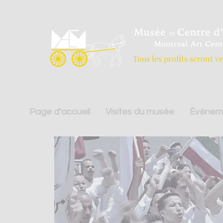
Tous les profits seront v
Page d’accueil
Visites du musée
Évènem