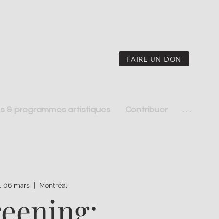
FAIRE UN DON
s & programmes artistiques
Contribuer
. . .
. 06 mars
  |  
Montréal
reening: