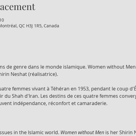
lacement
10
Montréal, QC H3J 1R5, Canada
ions de genre dans le monde islamique. Women without Men 
rin Neshat (réalisatrice).
quatre femmes vivant à Téhéran en 1953, pendant le coup d'É
voir du Shah d'Iran. Les destins de ces quatre femmes conve
rouvent indépendance, réconfort et camaraderie.
ssues in the Islamic world. 
Women without Men
 is her Shirin 