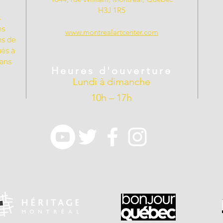
H3J 1R5
s
es
www.montrealartcenter.com
es de
ués à
dans
Heures d'ouverture
Lundi à dimanche
10h – 17h