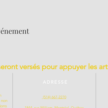
événement
 seront versés pour appuyer les art
ADRESSE
n
(514) 667-2270
t non
llons
1844, rue William, Montréal, Québec