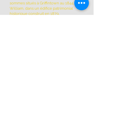
sommes situés à Griffintown au 1844, rue
William, dans un édifice patrimonial
historique construit en 1879.
ADRESSE
(514) 667-2270
1844, rue William, Montréal, Québec
H3J 1R5
www.montrealartcenter.com
Heures d'ouverture
Lundi à dimanche
10h – 17h
Abonnez-vous maintenant