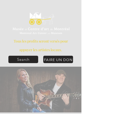
Tous les profits seront versés pour
appuyer les artistes locaux.
FAIRE UN DON
Search