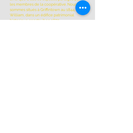
les membres de la coopérative. Nous
sommes situés à Griffintown au 1844, rue
William, dans un édifice patrimonial
historique construit en 1879.
ADRESSE
(514) 667-2270
1844, rue William, Montréal, Québec
H3J 1R5
www.montrealartcenter.com
Heures d'ouverture
Lundi à dimanche
10h – 17h