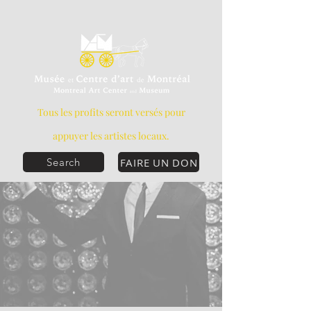
Tous les profits seront versés pour
appuyer les artistes locaux.
FAIRE UN DON
Search