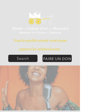
Tous les profits seront versés pour
appuyer les artistes locaux.
FAIRE UN DON
Search