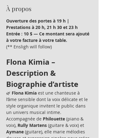
À propos
Ouverture des portes à 19 h | 
Prestations à 20 h, 21 h 30 et 23 h
Entrée : 10 $ — Ce montant sera ajouté 
à votre facture à votre table.
(** Ensligh will follow)
Flona Kimia – 
Description & 
Biographie d’artiste
🌿 
Flona Kimia
 est une chanteuse à 
l’âme sensible dont la voix délicate et le 
style organique invitent le public dans 
un univers musical intime. 
Accompagnée de 
Philouette
 (piano & 
voix), 
Rully Martens
 (guitare & voix) et 
Aymane
 (guitare), elle marie mélodies 