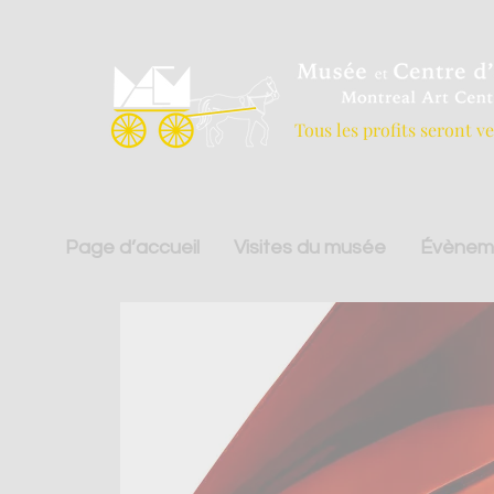
Tous les profits seront v
Page d’accueil
Visites du musée
Évènem