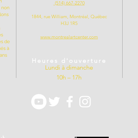
n
(514) 667-2270
t non
llons
1844, rue William, Montréal, Québec
H3J 1R5
s
es
www.montrealartcenter.com
es de
ués à
dans
Heures d'ouverture
Lundi à dimanche
10h – 17h