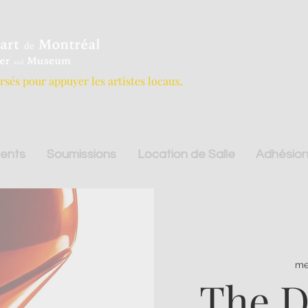
ersés pour appuyer les artistes locaux.
ents
Soumissions
Location de Salle
Adhésion
me
The D