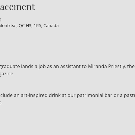
lacement
0
Montréal, QC H3J 1R5, Canada
raduate lands a job as an assistant to Miranda Priestly, th
gazine.
nclude an art-inspired drink at our patrimonial bar or a past
s.