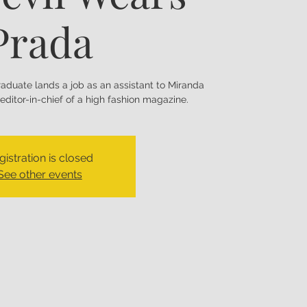
Prada
aduate lands a job as an assistant to Miranda
editor-in-chief of a high fashion magazine.
gistration is closed
See other events