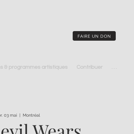
FAIRE UN DON
s & programmes artistiques
Contribuer
. . .
r. 03 mai
  |  
Montréal
evil Wears