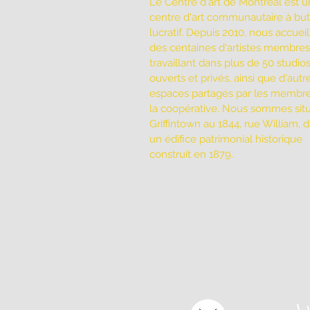
Le Centre d'art de Montréal est u
centre d'art communautaire à bu
lucratif. Depuis 2010, nous accuei
des centaines d'artistes membres
travaillant dans plus de 50 studio
ouverts et privés, ainsi que d'autr
espaces partagés par les membr
la coopérative. Nous sommes sit
Griffintown au 1844, rue William, 
un édifice patrimonial historique
construit en 1879.