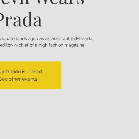
Prada
aduate lands a job as an assistant to Miranda
editor-in-chief of a high fashion magazine.
gistration is closed
See other events