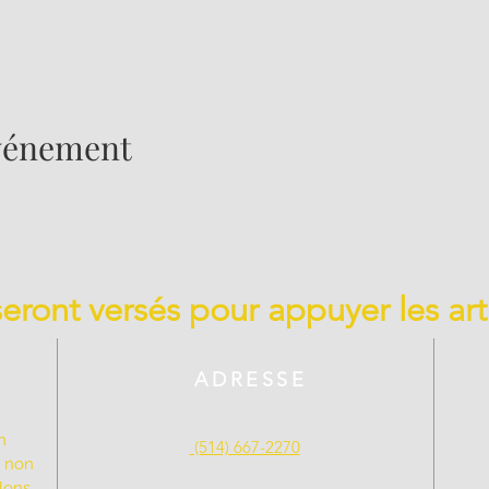
événement
 seront versés pour appuyer les art
ADRESSE
n
(514) 667-2270
t non
llons