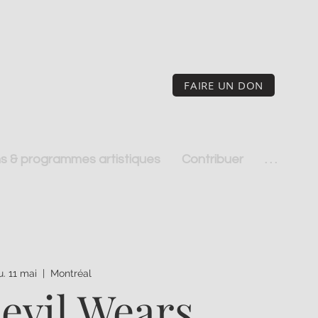
FAIRE UN DON
s & programmes artistiques
Contribuer
. . .
u. 11 mai
  |  
Montréal
evil Wears