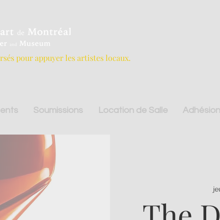
ersés pour appuyer les artistes locaux.
ents
Soumissions
Location de Salle
Adhésion
je
The D