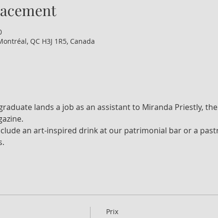
lacement
0
Montréal, QC H3J 1R5, Canada
raduate lands a job as an assistant to Miranda Priestly, th
gazine.
nclude an art-inspired drink at our patrimonial bar or a past
s.
Prix