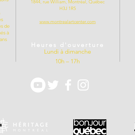
1844, rue William, Montréal, Québec
H3J 1R5
s
es
www.montrealartcenter.com
es de
ués à
dans
Heures d'ouverture
Lundi à dimanche
10h – 17h