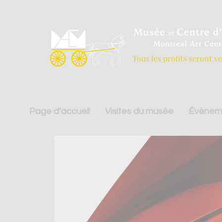
Tous les profits seront v
Page d’accueil
Visites du musée
Évènem