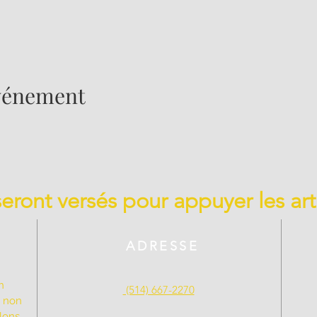
événement
 seront versés pour appuyer les art
ADRESSE
n
(514) 667-2270
t non
llons