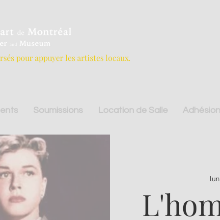
ersés pour appuyer les artistes locaux.
ents
Soumissions
Location de Salle
Adhésion
lun
L'hom