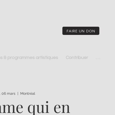
FAIRE UN DON
s & programmes artistiques
Contribuer
. . .
. 06 mars
  |  
Montréal
me qui en