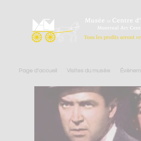
Tous les profits seront v
Page d’accueil
Visites du musée
Évènem