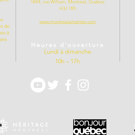
1844, rue William, Montréal, Québec
H3J 1R5
s
es
www.montrealartcenter.com
es de
ués à
dans
Heures d'ouverture
Lundi à dimanche
10h – 17h