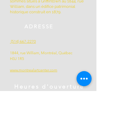
sommes situés à Griffintown au 1844, rue
William, dans un édifice patrimonial
historique construit en 1879.
ADRESSE
(514) 667-2270
1844, rue William, Montréal, Québec
H3J 1R5
www.montrealartcenter.com
Heures d'ouverture
Lundi à dimanche
10h – 17h
Abonnez-vous maintenant