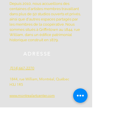
Depuis 2010, nous accueillons des
centaines d'artistes membres travaillant
dans plus de 50 studios ouverts et privés,
ainsi que d'autres espaces partagés par
les membres de la coopérative. Nous
sommes situés à Griffintown au 1844, rue
William, dans un édifice patrimonial
historique construit en 1879.
ADRESSE
(514) 667-2270
1844, rue William, Montréal, Québec
H3J 1R5
www.montrealartcenter.com
Heures d'ouverture
Lundi à dimanche