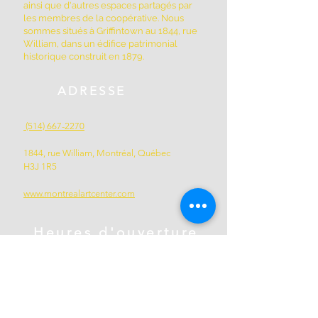
ainsi que d'autres espaces partagés par
les membres de la coopérative. Nous
sommes situés à Griffintown au 1844, rue
William, dans un édifice patrimonial
historique construit en 1879.
ADRESSE
(514) 667-2270
1844, rue William, Montréal, Québec
H3J 1R5
www.montrealartcenter.com
Heures d'ouverture
Lundi à dimanche
10h – 17h