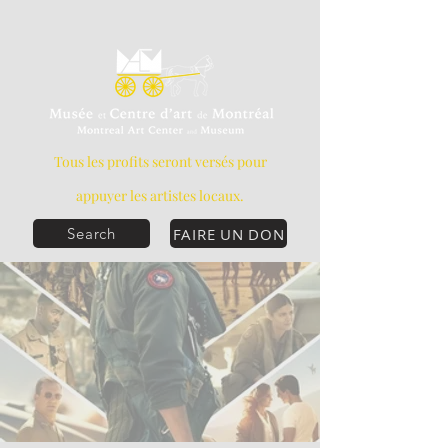
Tous les profits seront versés pour
appuyer les artistes locaux.
FAIRE UN DON
Search