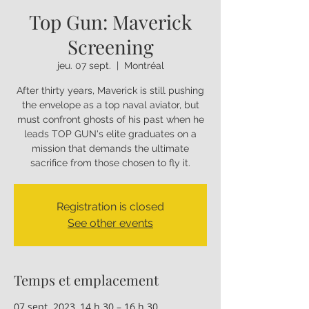
Top Gun: Maverick
Screening
jeu. 07 sept.
  |  
Montréal
After thirty years, Maverick is still pushing
the envelope as a top naval aviator, but
must confront ghosts of his past when he
leads TOP GUN's elite graduates on a
mission that demands the ultimate
sacrifice from those chosen to fly it.
Registration is closed
See other events
Temps et emplacement
07 sept. 2023, 14 h 30 – 16 h 30