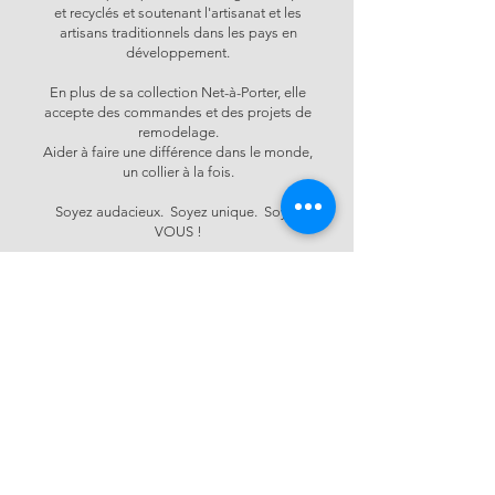
et recyclés et soutenant l'artisanat et les
artisans traditionnels dans les pays en
développement.
En plus de sa collection Net-à-Porter, elle
accepte des commandes et des projets de
remodelage.
Aider à faire une différence dans le monde,
un collier à la fois.
Soyez audacieux. Soyez unique. Soyez
VOUS !
Tous les profits seront
versés pour appuyer les
artistes locaux.
Á PROPOS