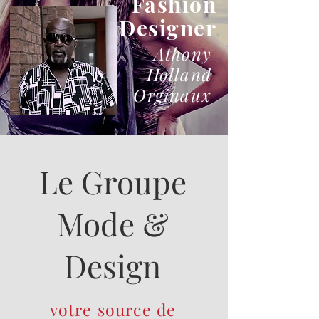
Fashion
Designer
Athony
Holland
Orginaux
Le Groupe
Mode &
Design
votre source de