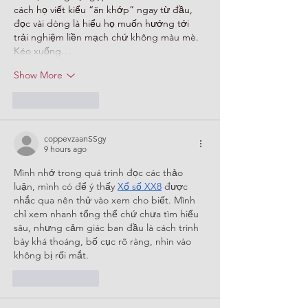
cách họ viết kiểu “ăn khớp” ngay từ đầu, 
đọc vài dòng là hiểu họ muốn hướng tới 
trải nghiệm liền mạch chứ không màu mè. 
Kéo xuống…
Show More
Like
Reply
coppevzaanSSgy
9 hours ago
Mình nhớ trong quá trình đọc các thảo 
luận, mình có để ý thấy 
Xổ số XX8
 được 
nhắc qua nên thử vào xem cho biết. Mình 
chỉ xem nhanh tổng thể chứ chưa tìm hiểu 
sâu, nhưng cảm giác ban đầu là cách trình 
bày khá thoáng, bố cục rõ ràng, nhìn vào 
không bị rối mắt.
Like
Reply