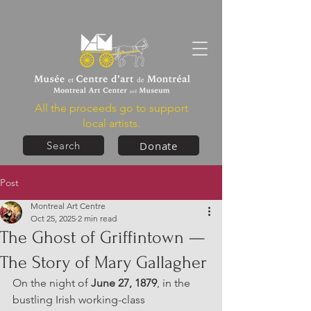
All the proceeds go to support
local artists.
Donate
Search
Post
Montreal Art Centre
Oct 25, 2025
2 min read
The Ghost of Griffintown —
The Story of Mary Gallagher
On the night of 
June 27, 1879
, in the 
bustling Irish working-class 