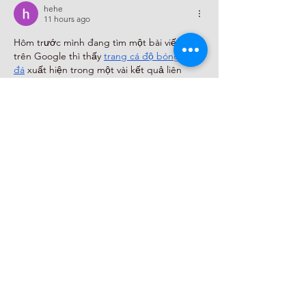
hehe
11 hours ago
Hôm trước mình đang tìm một bài viết cũ 
trên Google thì thấy 
trang cá độ bóng 
đá
 xuất hiện trong một vài kết quả liên 
quan. Tò mò nên mình bấm vào xem thử, 
chủ yếu để xem cách họ trình bày thông tin 
chứ không tìm hiểu sâu. Điều mình để ý là 
các phần được gom khá hợp lý, tiêu đề dễ 
nhận biết, chuyển qua từng mục cũng 
tương đối nhanh trên điện thoại. Lướt một 
vòng…
Show More
Like
Reply
hehe
a day ago
Vừa mở 
tỷ lệ kèo
 lên là thấy giao diện kiểu 
đồng bộ thật, bấm qua lại không bị lệch 