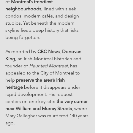
of 
Montreal’s trendiest 
neighbourhoods
, lined with sleek 
condos, modern cafés, and design 
studios. Yet beneath the modern 
skyline lies a deep history that risks 
being forgotten.
As reported by 
CBC News
, 
Donovan 
King
, an Irish-Montreal historian and 
founder of 
Haunted Montreal
, has 
appealed to the City of Montreal to 
help 
preserve the area’s Irish 
heritage
 before it disappears under 
rapid development. His request 
centers on one key site: 
the very corner 
near William and Murray Streets
, where 
Mary Gallagher was murdered 140 years 
ago.