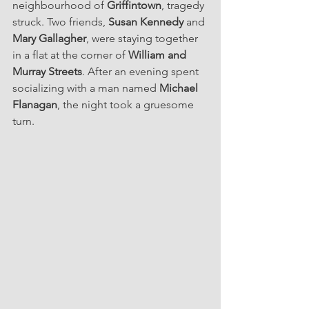
neighbourhood of 
Griffintown
, tragedy 
struck. Two friends, 
Susan Kennedy
 and 
Mary Gallagher
, were staying together 
in a flat at the corner of 
William and 
Murray Streets
. After an evening spent 
socializing with a man named 
Michael 
Flanagan
, the night took a gruesome 
turn.