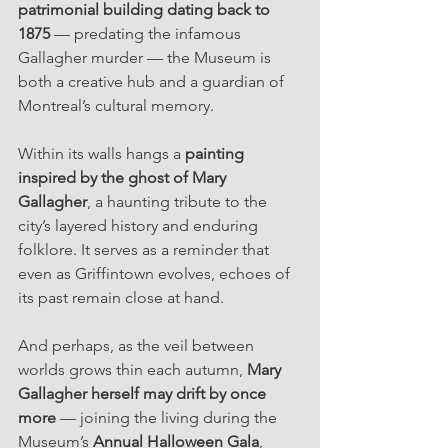
patrimonial building dating back to 
1875
 — predating the infamous 
Gallagher murder — the Museum is 
both a creative hub and a guardian of 
Montreal’s cultural memory.
Within its walls hangs a 
painting 
inspired by the ghost of Mary 
Gallagher
, a haunting tribute to the 
city’s layered history and enduring 
folklore. It serves as a reminder that 
even as Griffintown evolves, echoes of 
its past remain close at hand.
And perhaps, as the veil between 
worlds grows thin each autumn, 
Mary 
Gallagher herself may drift by once 
more
 — joining the living during the 
Museum’s 
Annual Halloween Gala
, 