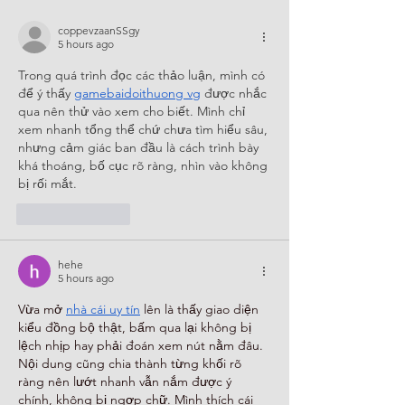
coppevzaanSSgy
5 hours ago
Trong quá trình đọc các thảo luận, mình có 
để ý thấy 
gamebaidoithuong vg
 được nhắc 
qua nên thử vào xem cho biết. Mình chỉ 
xem nhanh tổng thể chứ chưa tìm hiểu sâu, 
nhưng cảm giác ban đầu là cách trình bày 
khá thoáng, bố cục rõ ràng, nhìn vào không 
bị rối mắt.
Like
Reply
hehe
5 hours ago
Vừa mở 
nhà cái uy tín
 lên là thấy giao diện 
kiểu đồng bộ thật, bấm qua lại không bị 
lệch nhịp hay phải đoán xem nút nằm đâu. 
Nội dung cũng chia thành từng khối rõ 
ràng nên lướt nhanh vẫn nắm được ý 
chính, không bị ngợp chữ. Mình thích cái 