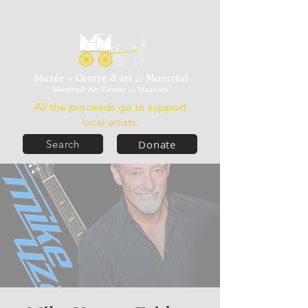
All the proceeds go to support
local artists.
Donate
Search