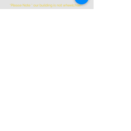
*Please Note * our building is not wheelchair-
accessible.
ADDRESS
(514) 667-2270
1844 William St, Montreal, Quebec
H3J 1R5
info@montrealartcenter.com
OPENING HOURS
Monday – Sunday
10 a.m. – 5 p.m.
Subscribe Now