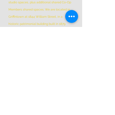
studio spaces, plus additional shared Co-Op
Members shared spaces. We are located in
Griffintown at 1844 William Street, in a
historic patrimonial building built in 1879
*Please Note * our building is not wheelchair-
accessible.
ADDRESS
(514) 667-2270
1844 William St, Montreal, Quebec
H3J 1R5
info@montrealartcenter.com
OPENING HOURS
Monday – Sunday
10 a.m. – 5 p.m.