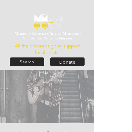
All the proceeds go to support
local artists.
Donate
Search